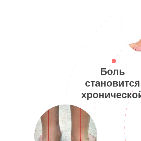
Боль
становится
хроническо