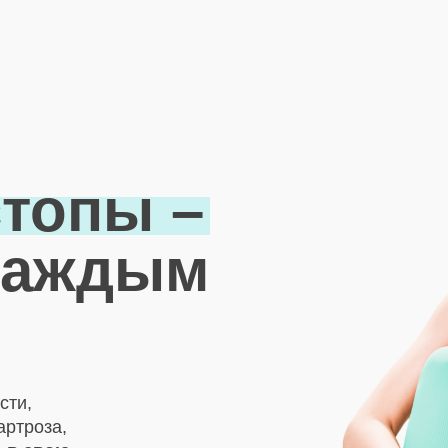
топы –
 каждым
сти,
артроза,