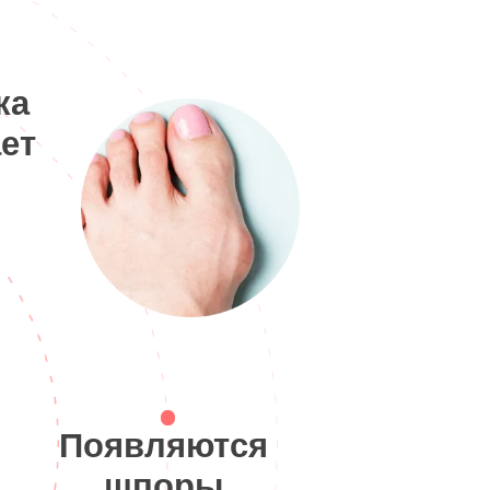
ка
ет
Появляются
шпоры