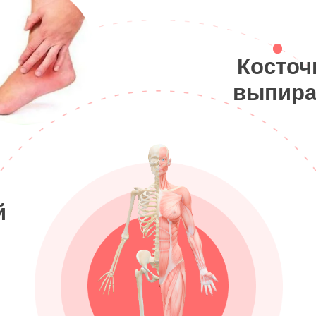
Косточ
выпира
й