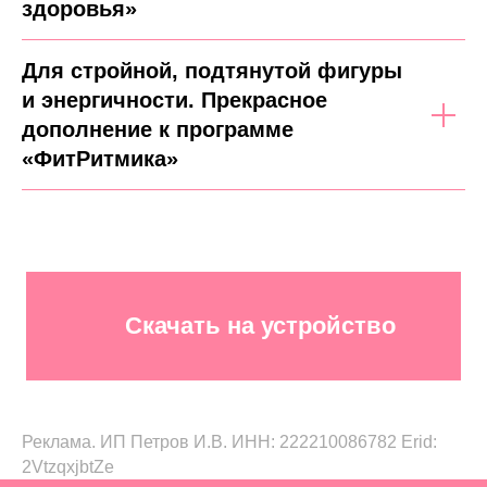
здоровья»
Для стройной, подтянутой фигуры
и энергичности. Прекрасное
дополнение к программе
«ФитРитмика»
Скачать на устройство
Реклама. ИП Петров И.В. ИНН: 222210086782 Erid:
2VtzqxjbtZe