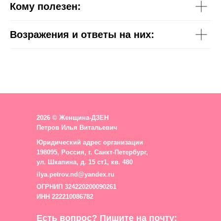
Кому полезен:
Возражения и ответы на них:
2026 © Женщина-ДЗЕН
Петров Илья Витальевич
Юридический адрес организации
198095, Россия, г. Санкт-Петербург,
ул. Шкапина, д. 15 ст1, кв. 480
ilya.petrov.nd@yandex.ru
ОГРНИП 324220200090261
ИНН 222210086782
Есть вопрос? Пишите на почту: