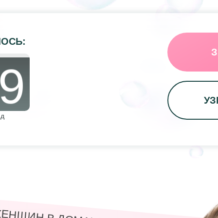
ЛОСЬ:
6
З
УЗ
7
нд