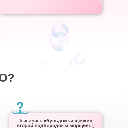
О?
Появились
«бульдожьи щёчки»,
второй подбородок и морщины,