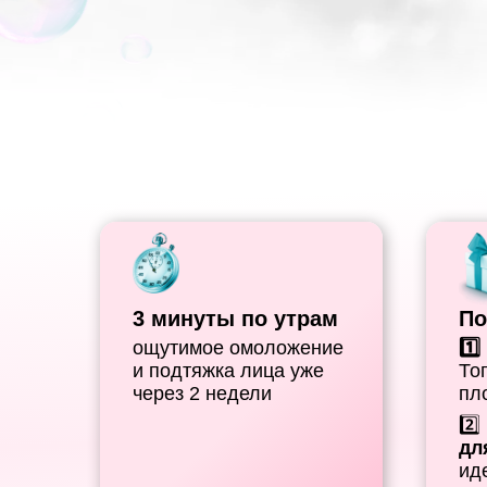
3 минуты по утрам
По
ощутимое омоложение
1️
и подтяжка лица уже
То
через 2 недели
пл
2️⃣
дл
ид