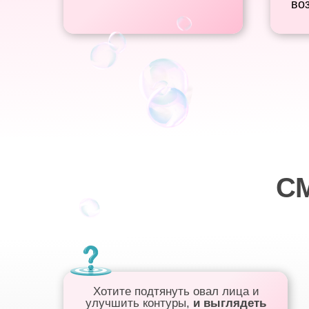
во
С
Хотите
подтянуть овал лица и
улучшить контуры,
и выглядеть